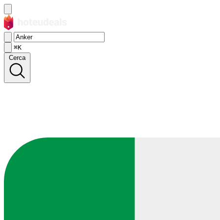
⌘K
Cerca