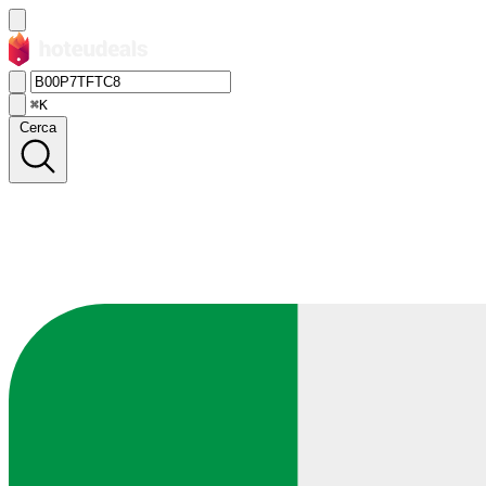
⌘K
Cerca