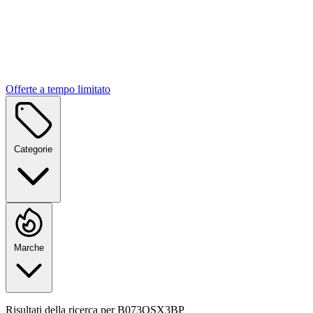
Offerte a tempo limitato
Categorie
Marche
Risultati della ricerca per
B073QSX3BP