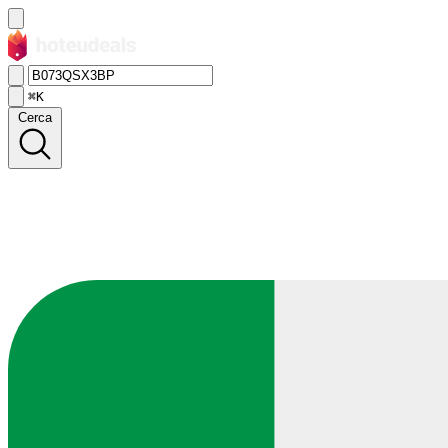
⌘K
Cerca