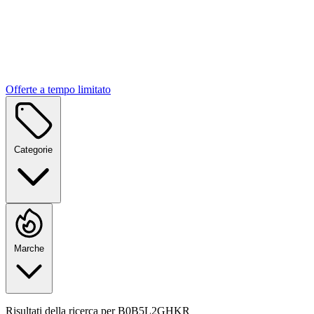
Offerte a tempo limitato
Categorie
Marche
Risultati della ricerca per
B0B5L2GHKR