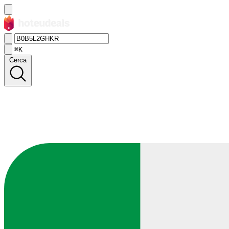
⌘K
Cerca