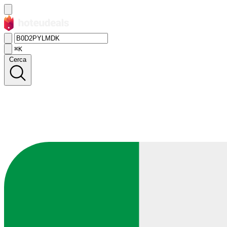
⌘K
Cerca