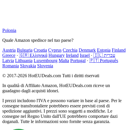
Polonia
Quale Amazon spedisce nel tuo paese?
Austria
Bulgaria
Croatia
Cyprus
Czechia
Denmark
Estonia
Finland
Greece
·
🇬🇷 Ελληνικά
Hungary
Ireland
Israel
·
🇮🇱 עברית
Latvia
Lithuania
Luxembourg
Malta
Portugal
·
🇵🇹 Português
Romania
Slovakia
Slovenia
© 2017-2026 HotEUDeals.com Tutti i diritti riservati
In qualità di Affiliato Amazon, HotEUDeals.com riceve un
guadagno dagli acquisti idonei.
I prezzi includono l'IVA e possono variare in base al paese. Per le
consegne transfrontaliere potrebbero essere previsti costi di
spedizione aggiuntivi. I prezzi sono soggetti a modifiche. Le
consegne nel Regno Unito dall'UE potrebbero comportare dazi
doganali. Tutte le informazioni sono fornite senza garanzia.