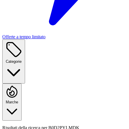
Offerte a tempo limitato
Categorie
Marche
Risultati della ricerca per
B0D2PYLMDK