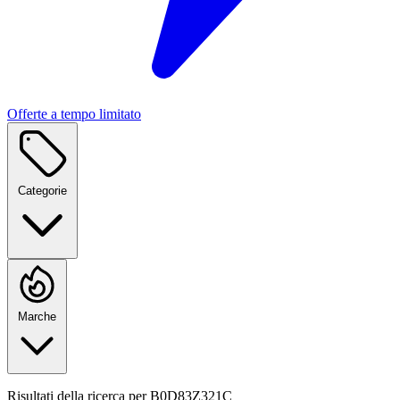
Offerte a tempo limitato
Categorie
Marche
Risultati della ricerca per
B0D83Z321C