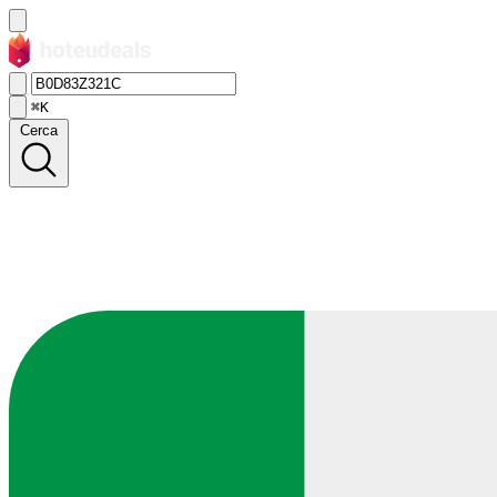
⌘K
Cerca