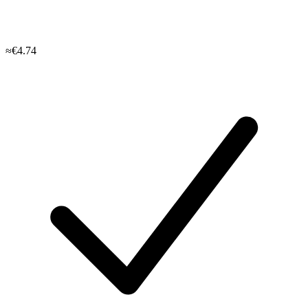
≈€4.74