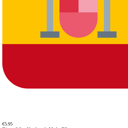
€5.95