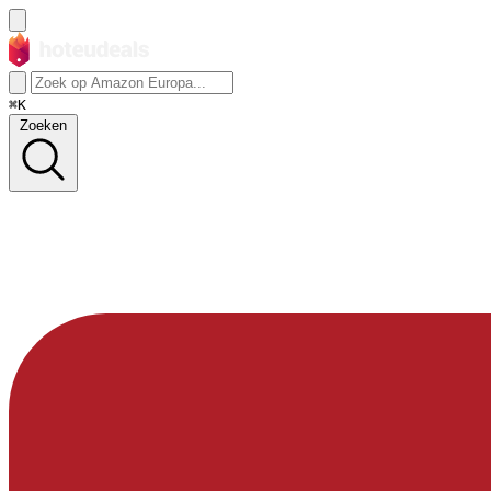
⌘K
Zoeken