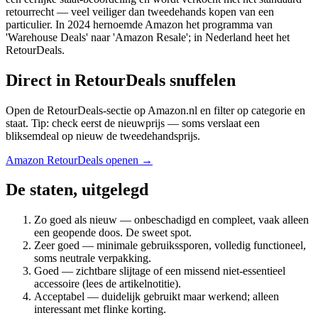
retourrecht — veel veiliger dan tweedehands kopen van een
particulier. In 2024 hernoemde Amazon het programma van
'Warehouse Deals' naar 'Amazon Resale'; in Nederland heet het
RetourDeals.
Direct in RetourDeals snuffelen
Open de RetourDeals-sectie op Amazon.nl en filter op categorie en
staat. Tip: check eerst de nieuwprijs — soms verslaat een
bliksemdeal op nieuw de tweedehandsprijs.
Amazon RetourDeals openen →
De staten, uitgelegd
Zo goed als nieuw — onbeschadigd en compleet, vaak alleen
een geopende doos. De sweet spot.
Zeer goed — minimale gebruikssporen, volledig functioneel,
soms neutrale verpakking.
Goed — zichtbare slijtage of een missend niet-essentieel
accessoire (lees de artikelnotitie).
Acceptabel — duidelijk gebruikt maar werkend; alleen
interessant met flinke korting.