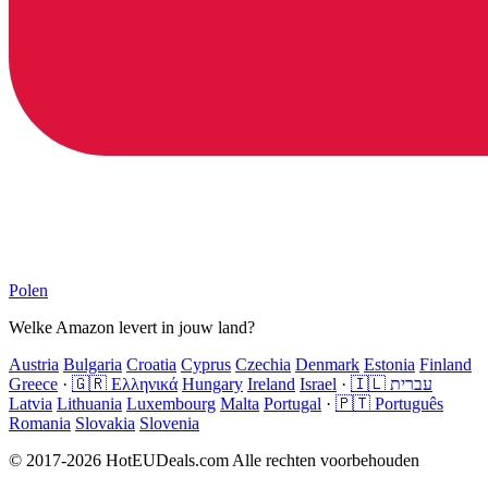
Polen
Welke Amazon levert in jouw land?
Austria
Bulgaria
Croatia
Cyprus
Czechia
Denmark
Estonia
Finland
Greece
·
🇬🇷 Ελληνικά
Hungary
Ireland
Israel
·
🇮🇱 עברית
Latvia
Lithuania
Luxembourg
Malta
Portugal
·
🇵🇹 Português
Romania
Slovakia
Slovenia
© 2017-2026 HotEUDeals.com Alle rechten voorbehouden