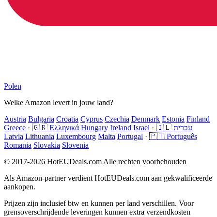
Polen
Welke Amazon levert in jouw land?
Austria
Bulgaria
Croatia
Cyprus
Czechia
Denmark
Estonia
Finland
Greece
·
🇬🇷 Ελληνικά
Hungary
Ireland
Israel
·
🇮🇱 עברית
Latvia
Lithuania
Luxembourg
Malta
Portugal
·
🇵🇹 Português
Romania
Slovakia
Slovenia
© 2017-2026 HotEUDeals.com Alle rechten voorbehouden
Als Amazon-partner verdient HotEUDeals.com aan gekwalificeerde
aankopen.
Prijzen zijn inclusief btw en kunnen per land verschillen. Voor
grensoverschrijdende leveringen kunnen extra verzendkosten