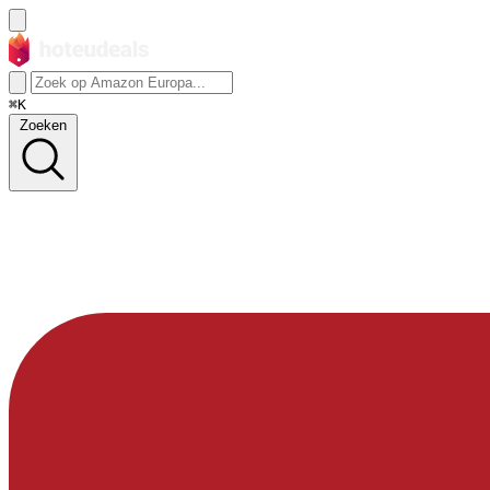
⌘K
Zoeken