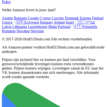
Polen
Welke Amazon levert in jouw land?
Austria
Bulgaria
Croatia
Cyprus
Czechia
Denmark
Estonia
Finland
Greece
·
🇬🇷 Ελληνικά
Hungary
Ireland
Israel
·
🇮🇱 עברית
Latvia
Lithuania
Luxembourg
Malta
Portugal
·
🇵🇹 Português
Romania
Slovakia
Slovenia
© 2017-2026 HotEUDeals.com Alle rechten voorbehouden
Als Amazon-partner verdient HotEUDeals.com aan gekwalificeerde
aankopen.
Prijzen zijn inclusief btw en kunnen per land verschillen. Voor
grensoverschrijdende leveringen kunnen extra verzendkosten
gelden. Prijzen kunnen wijzigen. Leveringen vanuit de EU naar het
VK kunnen douanekosten met zich meebrengen. Alle informatie
wordt zonder garantie verstrekt.