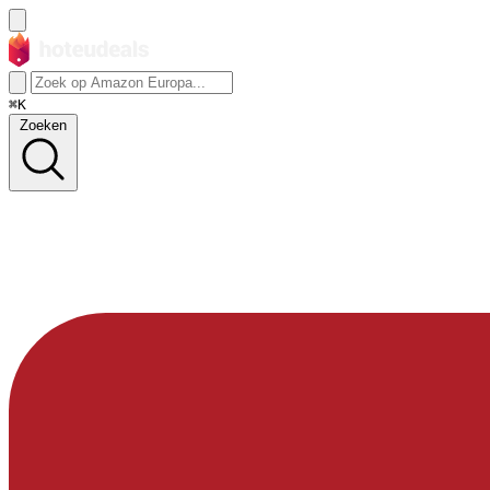
⌘K
Zoeken