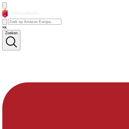
⌘K
Zoeken