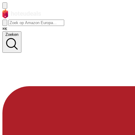
⌘K
Zoeken