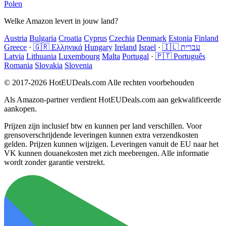
Polen
Welke Amazon levert in jouw land?
Austria
Bulgaria
Croatia
Cyprus
Czechia
Denmark
Estonia
Finland
Greece
·
🇬🇷 Ελληνικά
Hungary
Ireland
Israel
·
🇮🇱 עברית
Latvia
Lithuania
Luxembourg
Malta
Portugal
·
🇵🇹 Português
Romania
Slovakia
Slovenia
© 2017-2026 HotEUDeals.com Alle rechten voorbehouden
Als Amazon-partner verdient HotEUDeals.com aan gekwalificeerde
aankopen.
Prijzen zijn inclusief btw en kunnen per land verschillen. Voor
grensoverschrijdende leveringen kunnen extra verzendkosten
gelden. Prijzen kunnen wijzigen. Leveringen vanuit de EU naar het
VK kunnen douanekosten met zich meebrengen. Alle informatie
wordt zonder garantie verstrekt.