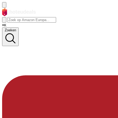
⌘K
Zoeken