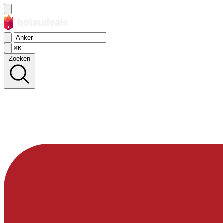
⌘K
Zoeken