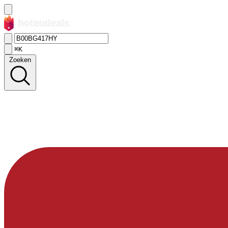
⌘K
Zoeken