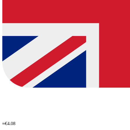
≈€4.08