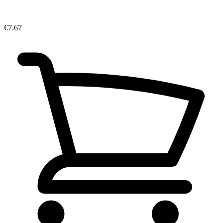
€7.67