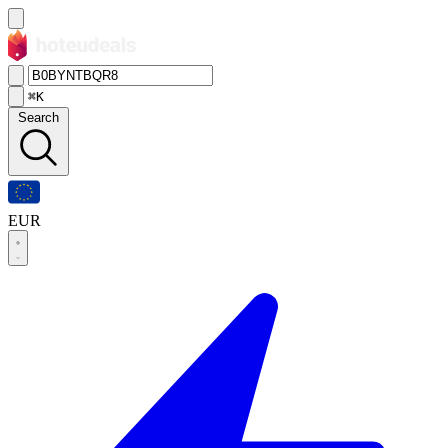
⌘K
Search
EUR