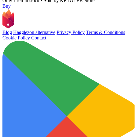
Only 1 left in stock
•
Sold by
KETOTEK Store
Buy
Blog
Hagglezon alternative
Privacy Policy
Terms & Conditions
Cookie Policy
Contact