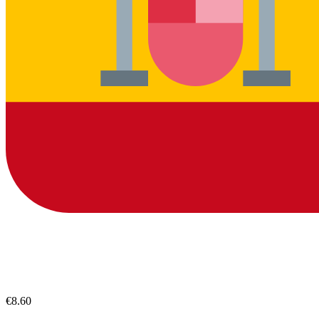
€8.60