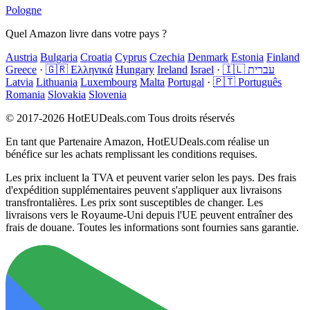
Pologne
Quel Amazon livre dans votre pays ?
Austria
Bulgaria
Croatia
Cyprus
Czechia
Denmark
Estonia
Finland
Greece
·
🇬🇷 Ελληνικά
Hungary
Ireland
Israel
·
🇮🇱 עברית
Latvia
Lithuania
Luxembourg
Malta
Portugal
·
🇵🇹 Português
Romania
Slovakia
Slovenia
© 2017-2026 HotEUDeals.com Tous droits réservés
En tant que Partenaire Amazon, HotEUDeals.com réalise un
bénéfice sur les achats remplissant les conditions requises.
Les prix incluent la TVA et peuvent varier selon les pays. Des frais
d'expédition supplémentaires peuvent s'appliquer aux livraisons
transfrontalières. Les prix sont susceptibles de changer. Les
livraisons vers le Royaume-Uni depuis l'UE peuvent entraîner des
frais de douane. Toutes les informations sont fournies sans garantie.