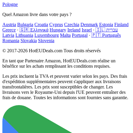
Pologne
Quel Amazon livre dans votre pays ?
Austria
Bulgaria
Croatia
Cyprus
Czechia
Denmark
Estonia
Finland
Greece
·
🇬🇷 Ελληνικά
Hungary
Ireland
Israel
·
🇮🇱 עברית
Latvia
Lithuania
Luxembourg
Malta
Portugal
·
🇵🇹 Português
Romania
Slovakia
Slovenia
© 2017-2026 HotEUDeals.com Tous droits réservés
En tant que Partenaire Amazon, HotEUDeals.com réalise un
bénéfice sur les achats remplissant les conditions requises.
Les prix incluent la TVA et peuvent varier selon les pays. Des frais
d'expédition supplémentaires peuvent s'appliquer aux livraisons
transfrontalières. Les prix sont susceptibles de changer. Les
livraisons vers le Royaume-Uni depuis l'UE peuvent entraîner des
frais de douane. Toutes les informations sont fournies sans garantie.