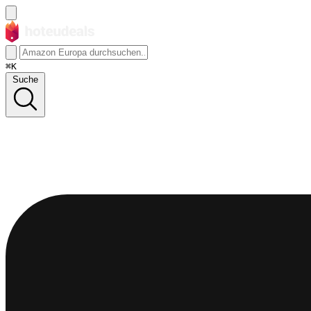
⌘K
Suche