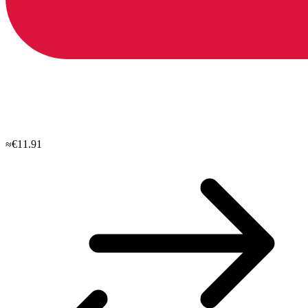
≈€11.91