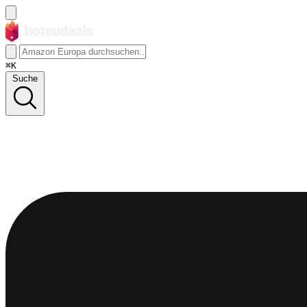
⌘K
Suche