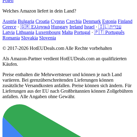
Polen
Welches Amazon liefert in dein Land?
Austria
Bulgaria
Croatia
Cyprus
Czechia
Denmark
Estonia
Finland
Greece
·
🇬🇷 Ελληνικά
Hungary
Ireland
Israel
·
🇮🇱 עברית
Latvia
Lithuania
Luxembourg
Malta
Portugal
·
🇵🇹 Português
Romania
Slovakia
Slovenia
© 2017-2026 HotEUDeals.com Alle Rechte vorbehalten
Als Amazon-Partner verdient HotEUDeals.com an qualifizierten
Käufen.
Preise enthalten die Mehrwertsteuer und können je nach Land
variieren. Bei grenzüberschreitenden Lieferungen können
zusätzliche Versandkosten anfallen. Preise können sich ändern. Für
Lieferungen aus der EU nach Großbritannien können Zollgebühren
anfallen. Alle Angaben ohne Gewähr.