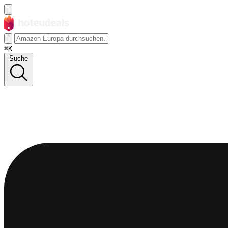
⌘K
Suche