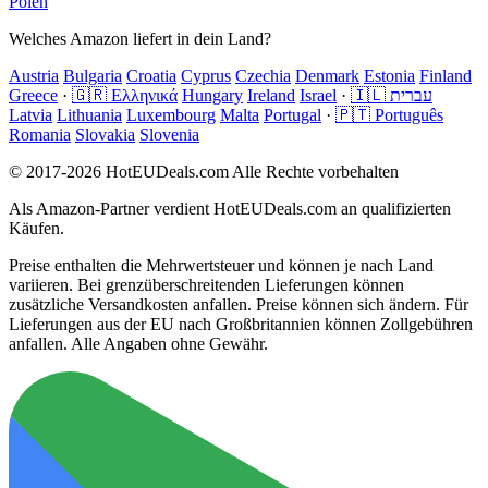
Polen
Welches Amazon liefert in dein Land?
Austria
Bulgaria
Croatia
Cyprus
Czechia
Denmark
Estonia
Finland
Greece
·
🇬🇷 Ελληνικά
Hungary
Ireland
Israel
·
🇮🇱 עברית
Latvia
Lithuania
Luxembourg
Malta
Portugal
·
🇵🇹 Português
Romania
Slovakia
Slovenia
© 2017-2026 HotEUDeals.com Alle Rechte vorbehalten
Als Amazon-Partner verdient HotEUDeals.com an qualifizierten
Käufen.
Preise enthalten die Mehrwertsteuer und können je nach Land
variieren. Bei grenzüberschreitenden Lieferungen können
zusätzliche Versandkosten anfallen. Preise können sich ändern. Für
Lieferungen aus der EU nach Großbritannien können Zollgebühren
anfallen. Alle Angaben ohne Gewähr.