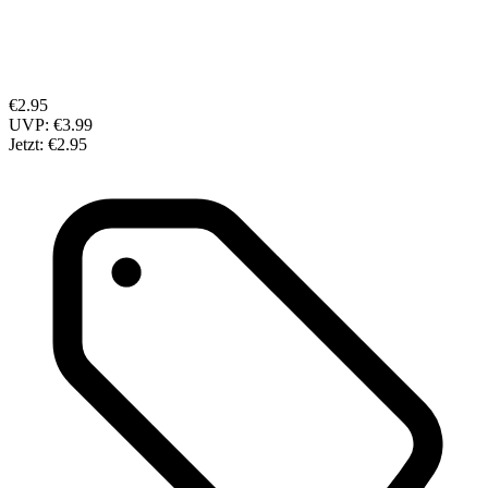
€2.95
UVP:
€3.99
Jetzt:
€2.95