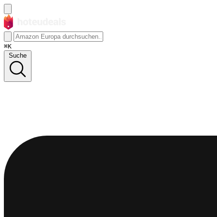
⌘K
Suche