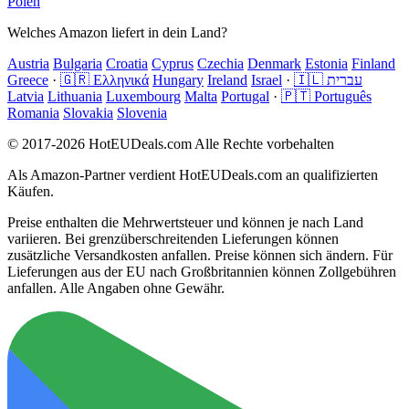
Polen
Welches Amazon liefert in dein Land?
Austria
Bulgaria
Croatia
Cyprus
Czechia
Denmark
Estonia
Finland
Greece
·
🇬🇷 Ελληνικά
Hungary
Ireland
Israel
·
🇮🇱 עברית
Latvia
Lithuania
Luxembourg
Malta
Portugal
·
🇵🇹 Português
Romania
Slovakia
Slovenia
© 2017-2026 HotEUDeals.com Alle Rechte vorbehalten
Als Amazon-Partner verdient HotEUDeals.com an qualifizierten
Käufen.
Preise enthalten die Mehrwertsteuer und können je nach Land
variieren. Bei grenzüberschreitenden Lieferungen können
zusätzliche Versandkosten anfallen. Preise können sich ändern. Für
Lieferungen aus der EU nach Großbritannien können Zollgebühren
anfallen. Alle Angaben ohne Gewähr.