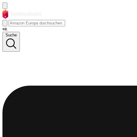
⌘K
Suche