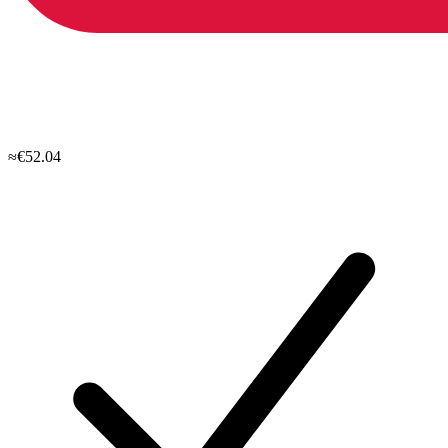
≈€52.04