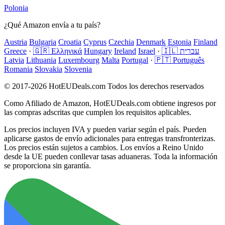
Polonia
¿Qué Amazon envía a tu país?
Austria
Bulgaria
Croatia
Cyprus
Czechia
Denmark
Estonia
Finland
Greece
·
🇬🇷 Ελληνικά
Hungary
Ireland
Israel
·
🇮🇱 עברית
Latvia
Lithuania
Luxembourg
Malta
Portugal
·
🇵🇹 Português
Romania
Slovakia
Slovenia
© 2017-2026 HotEUDeals.com Todos los derechos reservados
Como Afiliado de Amazon, HotEUDeals.com obtiene ingresos por
las compras adscritas que cumplen los requisitos aplicables.
Los precios incluyen IVA y pueden variar según el país. Pueden
aplicarse gastos de envío adicionales para entregas transfronterizas.
Los precios están sujetos a cambios. Los envíos a Reino Unido
desde la UE pueden conllevar tasas aduaneras. Toda la información
se proporciona sin garantía.