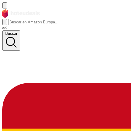
⌘K
Buscar