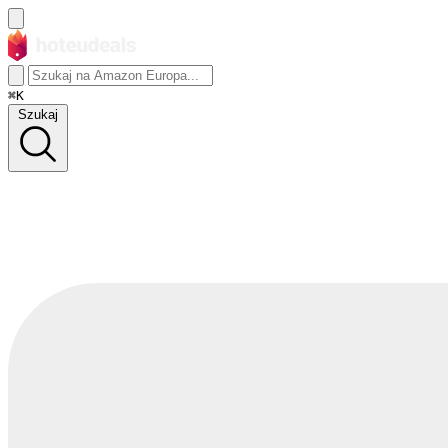
⌘K
Szukaj