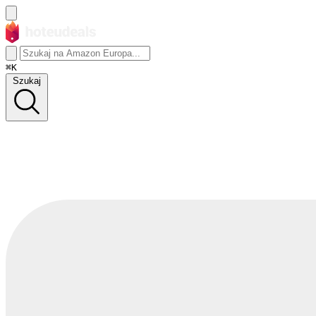
⌘K
Szukaj