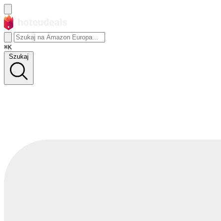
⌘K
Szukaj