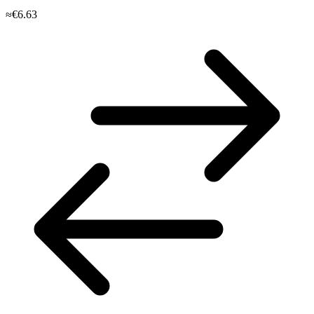
≈€6.63