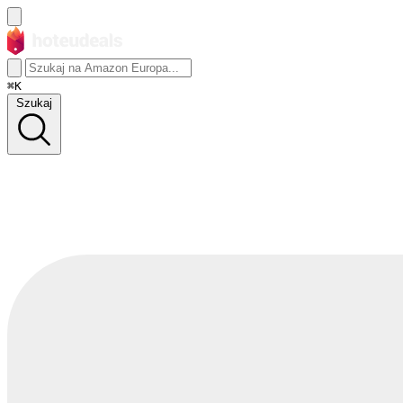
⌘K
Szukaj