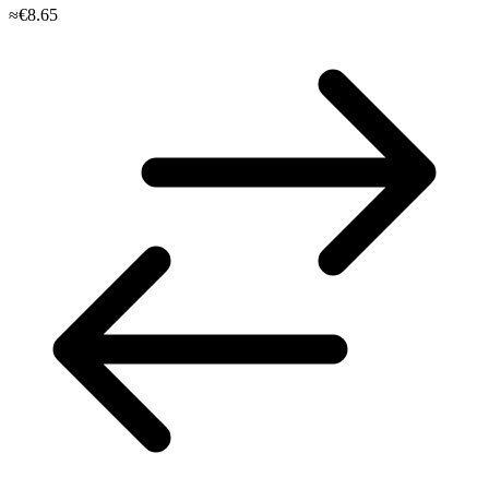
≈€8.65