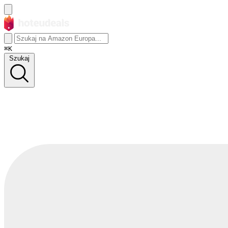
⌘K
Szukaj