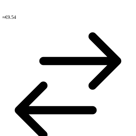
≈€9.54