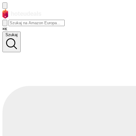
⌘K
Szukaj