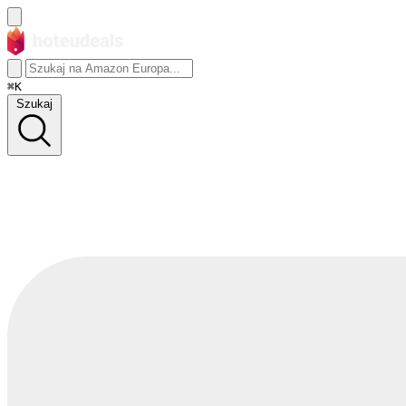
⌘K
Szukaj