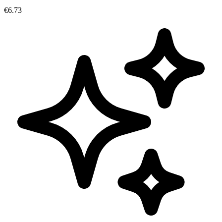
€6.73