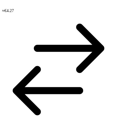
≈€4.27