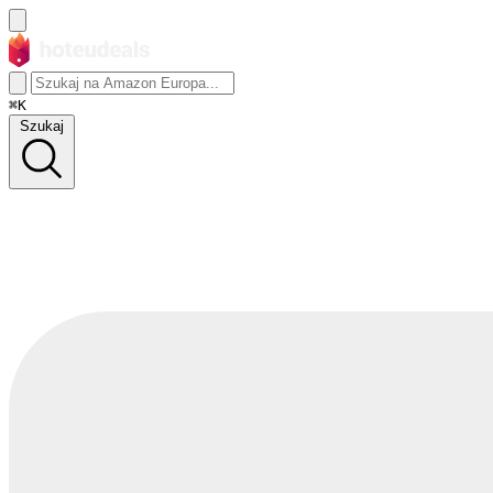
⌘K
Szukaj