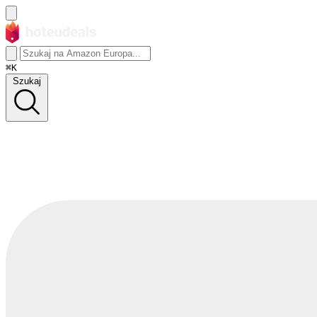
⌘K
Szukaj