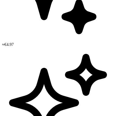
≈€4.97