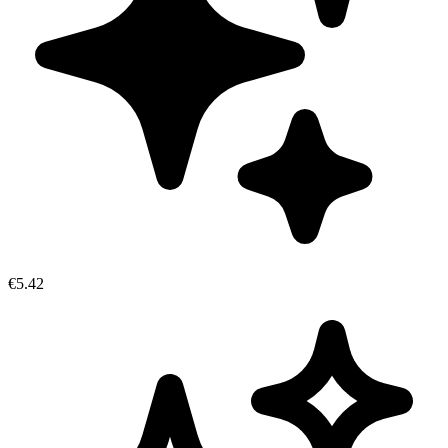
€5.42