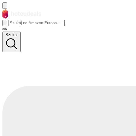
⌘K
Szukaj