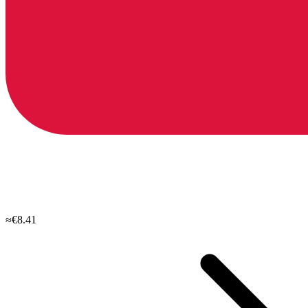
≈€8.41