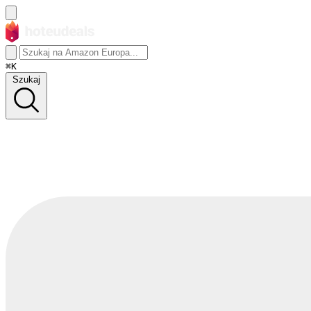
⌘K
Szukaj