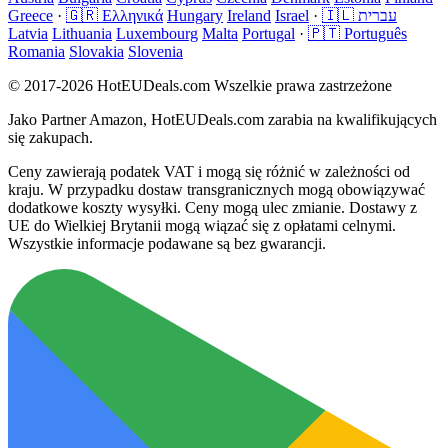
Greece
·
🇬🇷 Ελληνικά
Hungary
Ireland
Israel
·
🇮🇱 עברית
Latvia
Lithuania
Luxembourg
Malta
Portugal
·
🇵🇹 Português
Romania
Slovakia
Slovenia
© 2017-2026 HotEUDeals.com Wszelkie prawa zastrzeżone
Jako Partner Amazon, HotEUDeals.com zarabia na kwalifikujących
się zakupach.
Ceny zawierają podatek VAT i mogą się różnić w zależności od
kraju. W przypadku dostaw transgranicznych mogą obowiązywać
dodatkowe koszty wysyłki. Ceny mogą ulec zmianie. Dostawy z
UE do Wielkiej Brytanii mogą wiązać się z opłatami celnymi.
Wszystkie informacje podawane są bez gwarancji.