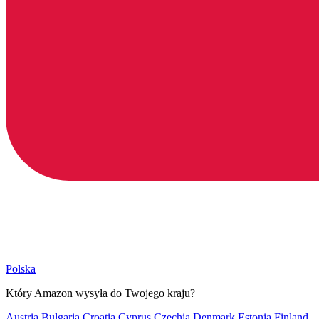
Polska
Który Amazon wysyła do Twojego kraju?
Austria
Bulgaria
Croatia
Cyprus
Czechia
Denmark
Estonia
Finland