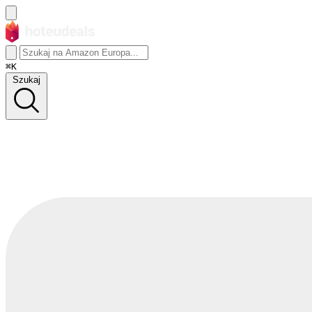
⌘K
Szukaj