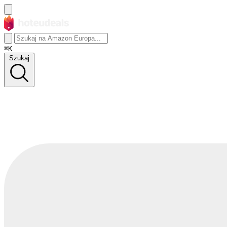
⌘K
Szukaj