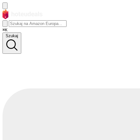
⌘K
Szukaj