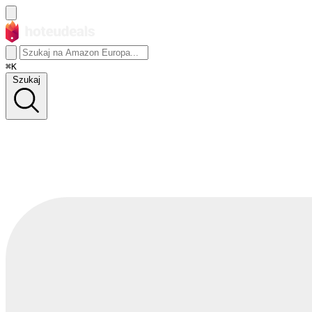
⌘K
Szukaj