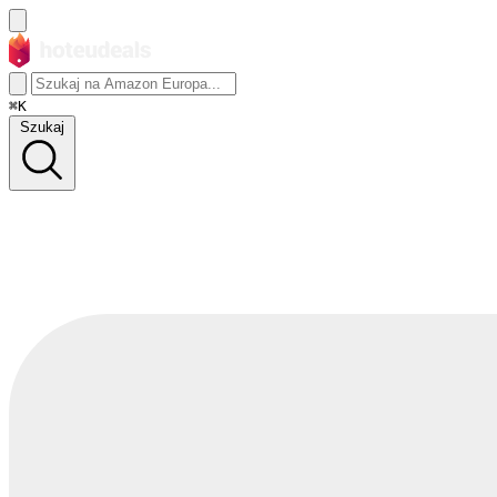
⌘K
Szukaj