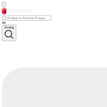
⌘K
Szukaj