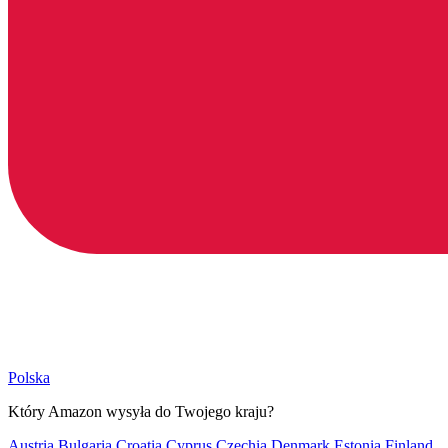
Polska
Który Amazon wysyła do Twojego kraju?
Austria
Bulgaria
Croatia
Cyprus
Czechia
Denmark
Estonia
Finland