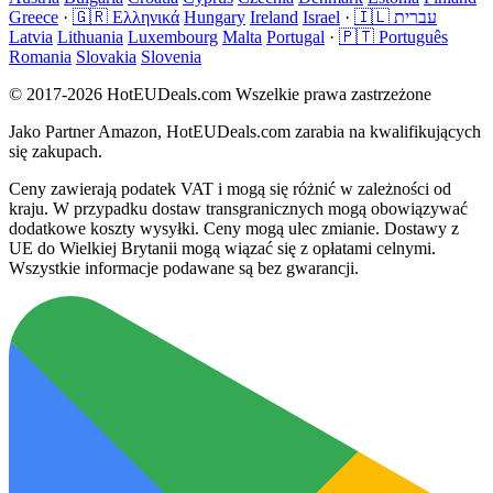
Greece
·
🇬🇷 Ελληνικά
Hungary
Ireland
Israel
·
🇮🇱 עברית
Latvia
Lithuania
Luxembourg
Malta
Portugal
·
🇵🇹 Português
Romania
Slovakia
Slovenia
© 2017-2026 HotEUDeals.com Wszelkie prawa zastrzeżone
Jako Partner Amazon, HotEUDeals.com zarabia na kwalifikujących
się zakupach.
Ceny zawierają podatek VAT i mogą się różnić w zależności od
kraju. W przypadku dostaw transgranicznych mogą obowiązywać
dodatkowe koszty wysyłki. Ceny mogą ulec zmianie. Dostawy z
UE do Wielkiej Brytanii mogą wiązać się z opłatami celnymi.
Wszystkie informacje podawane są bez gwarancji.