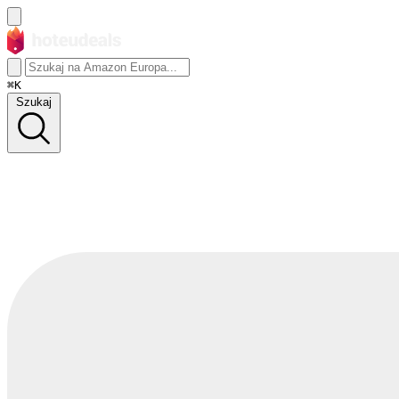
⌘K
Szukaj