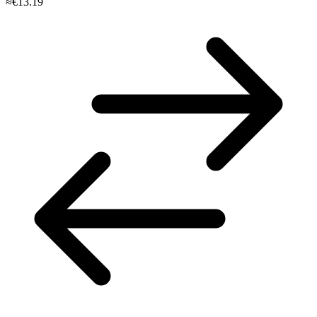
≈€13.19