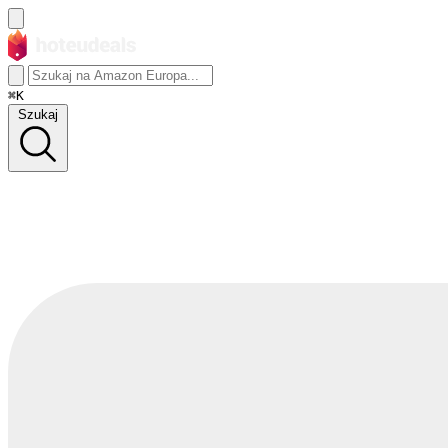
⌘K
Szukaj