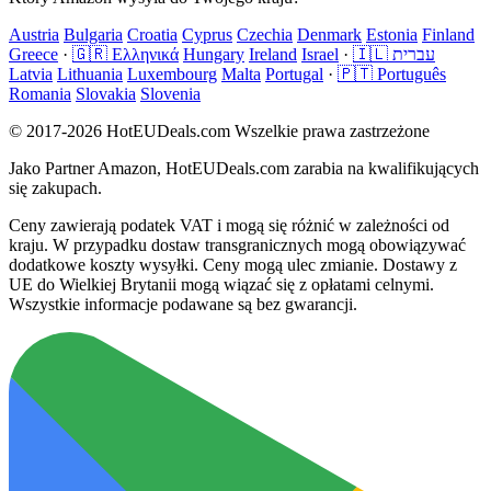
Austria
Bulgaria
Croatia
Cyprus
Czechia
Denmark
Estonia
Finland
Greece
·
🇬🇷 Ελληνικά
Hungary
Ireland
Israel
·
🇮🇱 עברית
Latvia
Lithuania
Luxembourg
Malta
Portugal
·
🇵🇹 Português
Romania
Slovakia
Slovenia
© 2017-2026 HotEUDeals.com Wszelkie prawa zastrzeżone
Jako Partner Amazon, HotEUDeals.com zarabia na kwalifikujących
się zakupach.
Ceny zawierają podatek VAT i mogą się różnić w zależności od
kraju. W przypadku dostaw transgranicznych mogą obowiązywać
dodatkowe koszty wysyłki. Ceny mogą ulec zmianie. Dostawy z
UE do Wielkiej Brytanii mogą wiązać się z opłatami celnymi.
Wszystkie informacje podawane są bez gwarancji.