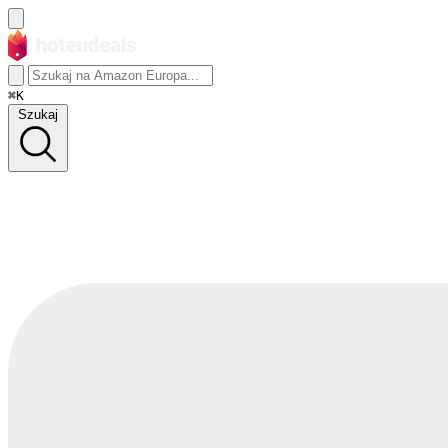
⌘K
Szukaj