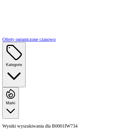
Oferty ograniczone czasowo
Kategorie
Marki
Wyniki wyszukiwania dla
B0001IW734