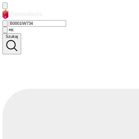
⌘K
Szukaj