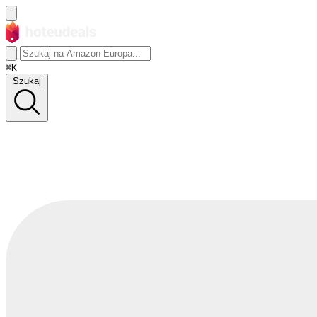
⌘K
Szukaj