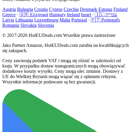
Austria
Bulgaria
Croatia
Cyprus
Czechia
Denmark
Estonia
Finland
Greece
·
🇬🇷 Ελληνικά
Hungary
Ireland
Israel
·
🇮🇱 עברית
Latvia
Lithuania
Luxembourg
Malta
Portugal
·
🇵🇹 Português
Romania
Slovakia
Slovenia
© 2017-2026 HotEUDeals.com Wszelkie prawa zastrzeżone
Jako Partner Amazon, HotEUDeals.com zarabia na kwalifikujących
się zakupach.
Ceny zawierają podatek VAT i mogą się różnić w zależności od
kraju. W przypadku dostaw transgranicznych mogą obowiązywać
dodatkowe koszty wysyłki. Ceny mogą ulec zmianie. Dostawy z
UE do Wielkiej Brytanii mogą wiązać się z opłatami celnymi.
Wszystkie informacje podawane są bez gwarancji.