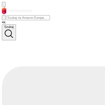
⌘K
Szukaj