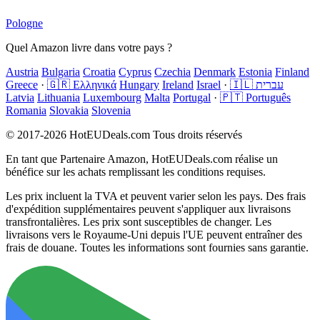
Pologne
Quel Amazon livre dans votre pays ?
Austria
Bulgaria
Croatia
Cyprus
Czechia
Denmark
Estonia
Finland
Greece
·
🇬🇷 Ελληνικά
Hungary
Ireland
Israel
·
🇮🇱 עברית
Latvia
Lithuania
Luxembourg
Malta
Portugal
·
🇵🇹 Português
Romania
Slovakia
Slovenia
© 2017-2026 HotEUDeals.com Tous droits réservés
En tant que Partenaire Amazon, HotEUDeals.com réalise un
bénéfice sur les achats remplissant les conditions requises.
Les prix incluent la TVA et peuvent varier selon les pays. Des frais
d'expédition supplémentaires peuvent s'appliquer aux livraisons
transfrontalières. Les prix sont susceptibles de changer. Les
livraisons vers le Royaume-Uni depuis l'UE peuvent entraîner des
frais de douane. Toutes les informations sont fournies sans garantie.