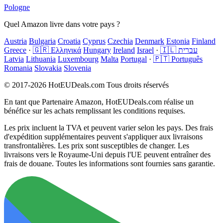
Pologne
Quel Amazon livre dans votre pays ?
Austria
Bulgaria
Croatia
Cyprus
Czechia
Denmark
Estonia
Finland
Greece
·
🇬🇷 Ελληνικά
Hungary
Ireland
Israel
·
🇮🇱 עברית
Latvia
Lithuania
Luxembourg
Malta
Portugal
·
🇵🇹 Português
Romania
Slovakia
Slovenia
© 2017-2026 HotEUDeals.com Tous droits réservés
En tant que Partenaire Amazon, HotEUDeals.com réalise un
bénéfice sur les achats remplissant les conditions requises.
Les prix incluent la TVA et peuvent varier selon les pays. Des frais
d'expédition supplémentaires peuvent s'appliquer aux livraisons
transfrontalières. Les prix sont susceptibles de changer. Les
livraisons vers le Royaume-Uni depuis l'UE peuvent entraîner des
frais de douane. Toutes les informations sont fournies sans garantie.